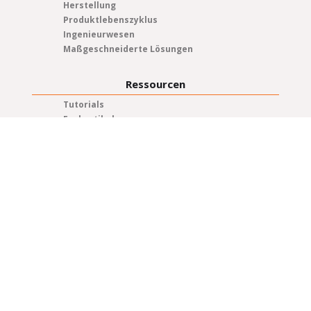
Herstellung
Produktlebenszyklus
Ingenieurwesen
Maßgeschneiderte Lösungen
Ressourcen
Tutorials
Fachartikel
Whitepapers
Prospekte
Neuigkeiten und Ereignisse
Blog
Pressemitteilungen
Datenschutzrichtlinie
Qualität und Konformität
Über
Karrieren
Partner
Auszeichnungen