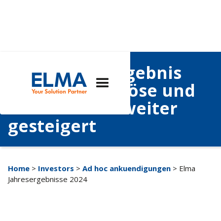
Elma Jahresergebnis
2024: Nettoerlöse und
Profitabilität weiter
gesteigert
Home
>
Investors
>
Ad hoc ankuendigungen
> Elma
Jahresergebnisse 2024