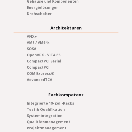
Gehäuse und Komponenten
Energielösungen
Drehschalter
Architekturen
VNX+
VME / VM64x
SOSA
OpenVPX - VITA 65
CompactPCI Serial
CompactPCI
COM Express®
AdvancedTCA
Fachkompetenz
Integrierte 19-Zoll-Racks
Test & Qualifikation
Systemintegration
Qualitätsmanagement
Projektmanagement