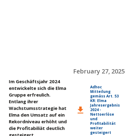
February 27, 2025
Im Geschäftsjahr 2024
Adhoc
entwickelte sich die Elma
Mitteilung
Gruppe erfreulich.
gemäss Art. 53
KR: Elma
Entlang ihrer
Jahresergebnis
Wachstumsstrategie hat
download
2024 -
Elma den Umsatz auf ein
Nettoerlöse
und
Rekordniveau erhöht und
Profitabilität
die Profitabiliät deutlich
weiter
gesteigert
gesteigert.