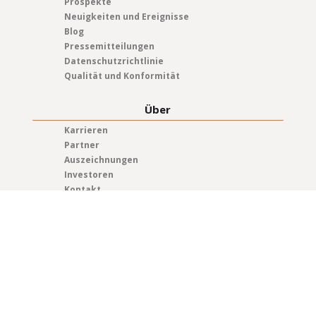
Prospekte
Neuigkeiten und Ereignisse
Blog
Pressemitteilungen
Datenschutzrichtlinie
Qualität und Konformität
Über
Karrieren
Partner
Auszeichnungen
Investoren
Kontakt
Elma Standorte
Vertriebspartner
Vertreter
Allgemeine Geschäftsbedingungen
Urheberrecht © 2025 Elma Electronic
Informationen zu Datenschutz, Datenverarbeitung und Impressum nach
Ländern