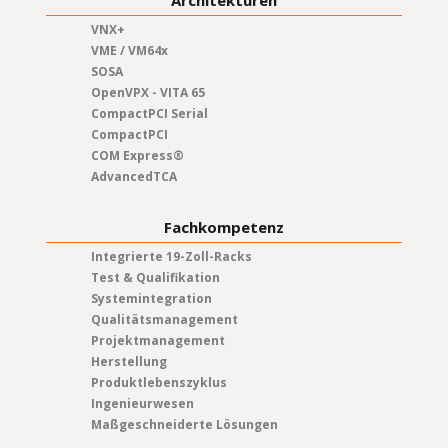
VNX+
VME / VM64x
SOSA
OpenVPX - VITA 65
CompactPCI Serial
CompactPCI
COM Express®
AdvancedTCA
Fachkompetenz
Integrierte 19-Zoll-Racks
Test & Qualifikation
Systemintegration
Qualitätsmanagement
Projektmanagement
Herstellung
Produktlebenszyklus
Ingenieurwesen
Maßgeschneiderte Lösungen