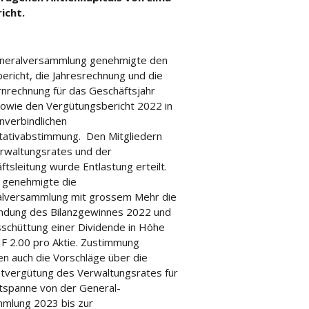
icht.
neralversammlung genehmigte den
ericht, die Jahresrechnung und die
nrechnung für das Geschäftsjahr
owie den Vergütungsbericht 2022 in
nverbindlichen
tativabstimmung. Den Mitgliedern
rwaltungsrates und der
tsleitung wurde Entlastung erteilt.
 genehmigte die
lversammlung mit grossem Mehr die
dung des Bilanzgewinnes 2022 und
sschüttung einer Dividende in Höhe
F 2.00 pro Aktie. Zustimmung
en auch die Vorschläge über die
vergütung des Verwaltungsrates für
itspanne von der General-
mlung 2023 bis zur