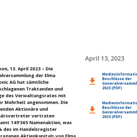
April 13, 2023
on, 13. April 2023 – Die
Medieninformati
alversammlung der Elma
Beschlüsse der
download
onic AG hat sämtliche
Generalversamm
2023 (PDF)
schlagenen Traktanden und
ge des Verwaltungsrates mit
er Mehrheit angenommen. Die
Medieninformati
Beschlüsse der
download
enden Aktionäre und
Generalversamm
ärsvertreter vertraten
2023 (PDF)
samt 149‘365 Namenaktien, was
 des im Handelsregister
ragenen Aktienkapitals von Elma